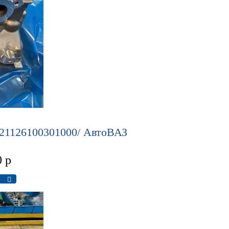
 21126100301000/ АвтоВАЗ
0
р