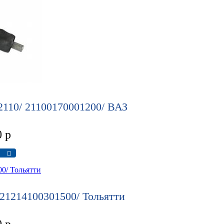
110/ 21100170001200/ ВАЗ
0
р
 21214100301500/ Тольятти
0
р