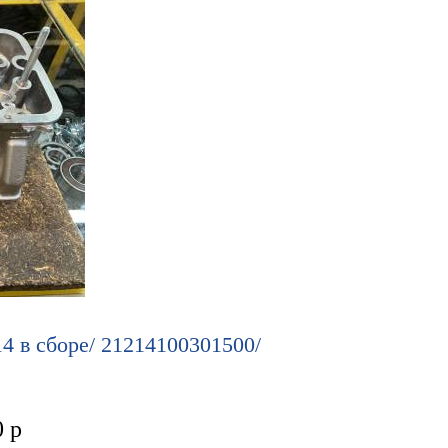
4 в сборе/ 21214100301500/
0
р