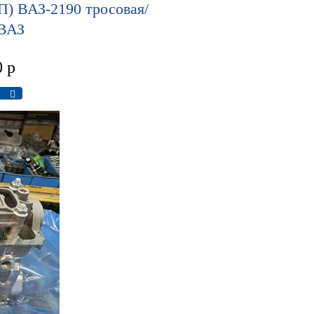
П) ВАЗ-2190 тросовая/
 ВАЗ
0
р