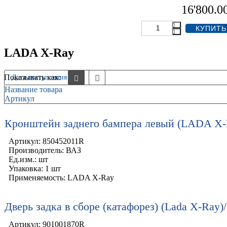
16'800.0
LADA X-Ray
Показывать как:
Дата поступления -/+
Название товара
Артикул
Кронштейн заднего бампера левый (LADA X-
Артикул: 850452011R
Производитель: ВАЗ
Ед.изм.: шт
Упаковка: 1 шт
Применяемость: LADA X-Ray
Дверь задка в сборе (катафорез) (Lada X-Ray
Артикул: 901001870R