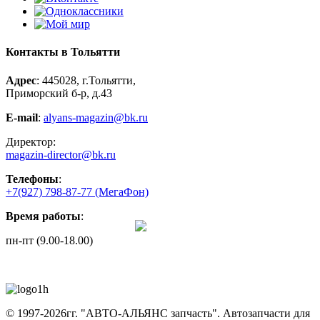
Контакты в Тольятти
Адрес
: 445028, г.Тольятти,
Приморский б-р, д.43
E-mail
:
alyans-magazin@bk.ru
Директор:
magazin-director@bk.ru
Телефоны
:
+7(927) 798-87-77
(МегаФон)
Время работы
:
пн-пт (9.00-18.00)
© 1997-2026гг. "АВТО-АЛЬЯНС запчасть".
Автозапчасти для