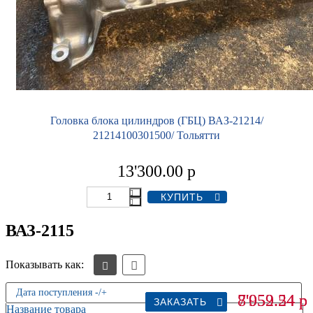
Головка блока цилиндров (ГБЦ) ВАЗ-21214/
21214100301500/ Тольятти
13'300.00
р
ВАЗ-2115
Показывать как:
Дата поступления -/+
8'052.24
7'959.54
р
р
ЗАКАЗАТЬ
ЗАКАЗАТЬ
ЗАКАЗАТЬ
ЗАКАЗАТЬ
ЗАКАЗАТЬ
ЗАКАЗАТЬ
ЗАКАЗАТЬ
Название товара