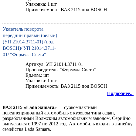
Упаковка: 1 шт
Применяемость: ВАЗ 2115 под BOSCH
Указатель поворота
передний правый (белый)
(УП 21014.3711-01) (под
BOSCH)/ УП 21014.3711-
01/ "Формула Света"
Артикул: УП 21014.3711-01
Производитель: "Формула Света"
Ед.изм.: шт
Упаковка: 1 шт
Применяемость: ВАЗ 2115 под BOSCH
Подробнее...
Подробнее...
Подробнее...
Подробнее...
Подробнее...
Подробнее...
Подробнее...
Подробнее...
Подробнее...
ВАЗ-2115 «Lada Samara»
— субкомпактный
переднеприводный автомобиль с кузовом типа седан,
разработанный Волжским автомобильным заводом. Серийно
выпускался с 1997 по 2012 год. Автомобиль входит в линейку
семейства Lada Samara.